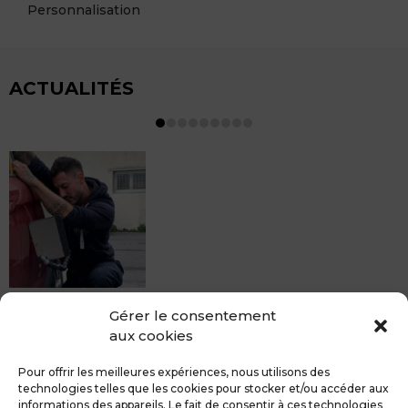
Personnalisation
ACTUALITÉS
MDCS BEZIERS vous propose le débosselage sans
Gérer le consentement
peinture, sans rendez-vous mais Avec le sourire :)
aux cookies
Pour toute réparation DSP (hors grêle), notre spécialiste
du débosselage vous accueille sans rendez-...
Pour offrir les meilleures expériences, nous utilisons des
technologies telles que les cookies pour stocker et/ou accéder aux
informations des appareils. Le fait de consentir à ces technologies