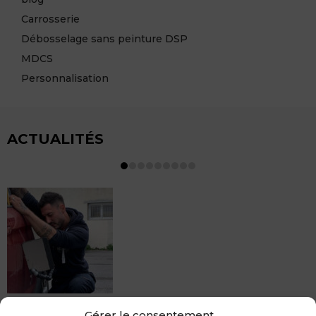
Carrosserie
Débosselage sans peinture DSP
MDCS
Personnalisation
ACTUALITÉS
MDCS BEZIERS vous propose le débosselage sans
Gérer le consentement