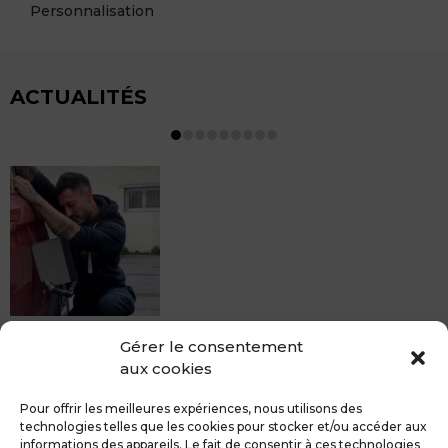
Personnalisation
ACTUALITÉS
MDCS BEZIERS vous propose le débosselage sans
Gérer le consentement
peinture, sans rendez-vous mais Avec le sourire :)
aux cookies
Pour toute réparation DSP (hors grêle), notre spécialiste
du débosselage vous accueille sans rendez-...
Pour offrir les meilleures expériences, nous utilisons des
technologies telles que les cookies pour stocker et/ou accéder aux
informations des appareils. Le fait de consentir à ces technologies