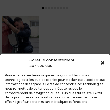
MDCS BEZIERS vous propose le débosselage sans
Gérer le consentement
peinture, sans rendez-vous mais Avec le sourire :)
aux cookies
Pour toute réparation DSP (hors grêle), notre spécialiste
du débosselage vous accueille sans rendez-...
Pour offrir les meilleures expériences, nous utilisons des
technologies telles que les cookies pour stocker et/ou accéder aux
informations des appareils. Le fait de consentir à ces technologies
nous permettra de traiter des données telles que le
comportement de navigation ou les ID uniques sur ce site. Le fait
de ne pas consentir ou de retirer son consentement peut avoir un
MDCS GROUPE
Mentions légales
effet négatif sur certaines caractéristiques et fonctions.
Confidentialité & RGPD
Contact