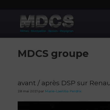
Aller
au
contenu
MDCS groupe
avant / après DSP sur Renau
28 mai 2021
par
Marie-Laetitia Perdrix