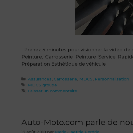
Prenez 5 minutes pour visionner la vidéo de n
Peinture, Carrosserie Peinture Service Rapide
Préparation Esthétique de véhicule
Catégories
Assurances
,
Carrosserie
,
MDCS
,
Personnalisation
Étiquettes
MDCS groupe
Laisser un commentaire
Auto-Moto.com parle de nou
13 août 2018
par
Marie-Laetitia Perdrix