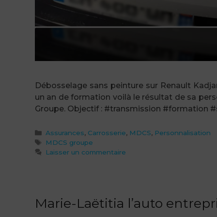
Débosselage sans peinture sur Renault Kadjar
un an de formation voilà le résultat de sa pe
Groupe. Objectif : #transmission #formation #
Catégories
Assurances
,
Carrosserie
,
MDCS
,
Personnalisation
Étiquettes
MDCS groupe
Laisser un commentaire
Marie-Laëtitia l’auto entrepr