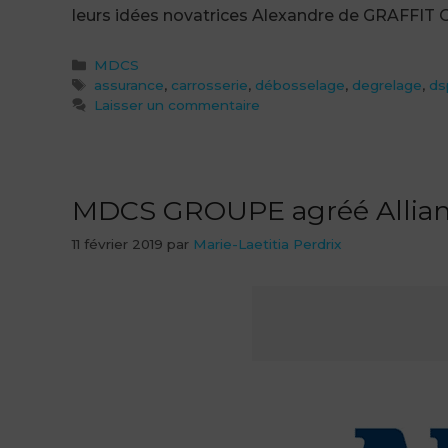
leurs idées novatrices Alexandre de GRAFFIT O
Catégories
MDCS
Étiquettes
assurance
,
carrosserie
,
débosselage
,
degrelage
,
ds
Laisser un commentaire
MDCS GROUPE agréé Allia
11 février 2019
par
Marie-Laetitia Perdrix