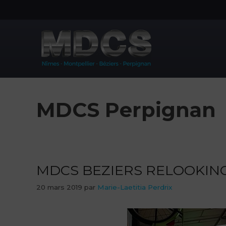
Aller
au
contenu
MDCS Perpignan
MDCS BEZIERS RELOOKING
20 mars 2019
par
Marie-Laetitia Perdrix