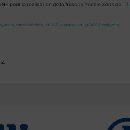
NE pour la réalisation de la fresque murale Zolts de …
L
p
,
grele
,
mdcs béziers
,
MDCS Montpellier
,
MDCS Perpignan
nz