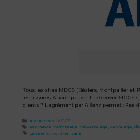
Tous les sites MDCS (Béziers, Montpellier et
les assurés Allianz peuvent retrouver MDCS G
clients ? L’agrément par Allianz permet : Pas d
Catégories
Assurances
,
MDCS
Étiquettes
assurance
,
carrosserie
,
débosselage
,
degrelage
,
ds
Laisser un commentaire